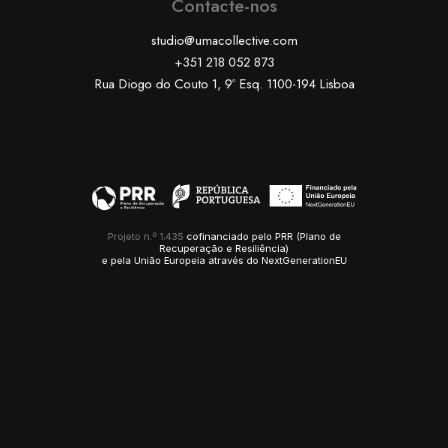
Contacte-nos
studio@umacollective.com
+351 218 052 873
Rua Diogo do Couto 1, 9º Esq. 1100-194 Lisboa
Projeto n.º 1.435
cofinanciado pelo PRR (Plano de
Recuperação e Resiliência)
e pela União Europeia através do NextGenerationEU