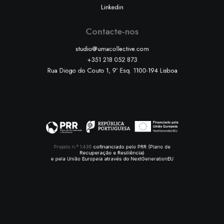
Linkedin
Contacte-nos
studio@umacollective.com
+351 218 052 873
Rua Diogo do Couto 1, 9º Esq. 1100-194 Lisboa
Projeto n.º 1.435
cofinanciado pelo PRR (Plano de
Recuperação e Resiliência)
e pela União Europeia através do NextGenerationEU