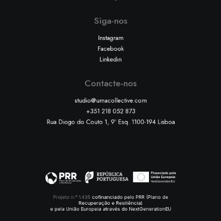
Siga-nos
Instagram
Facebook
Linkedin
Contacte-nos
studio@umacollective.com
+351 218 052 873
Rua Diogo do Couto 1, 9º Esq. 1100-194 Lisboa
Projeto n.º 1.435
cofinanciado pelo PRR (Plano de
Recuperação e Resiliência)
e pela União Europeia através do NextGenerationEU