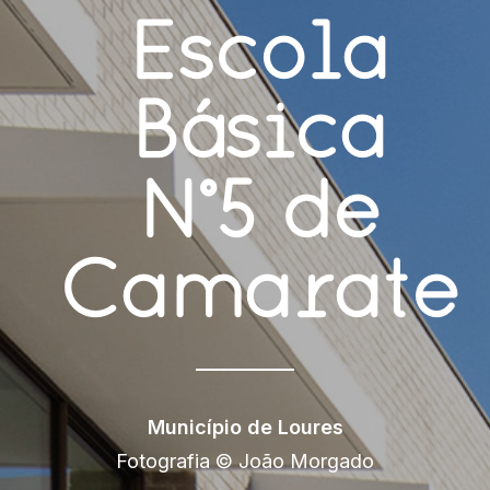
Escola
Básica
Nº5
de
Camarate
Município de Loures
Fotografia © João Morgado