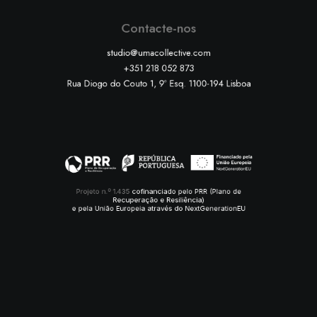
Contacte-nos
studio@umacollective.com
+351 218 052 873
Rua Diogo do Couto 1, 9º Esq. 1100-194 Lisboa
Projeto n.º 1.435
cofinanciado pelo PRR (Plano de
Recuperação e Resiliência)
e pela União Europeia através do NextGenerationEU