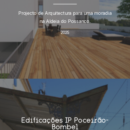
Projecto de Arquitectura para uma moradia
na Aldeia do Possanco.
2025
Edificações IP Poceirão-
Bombel